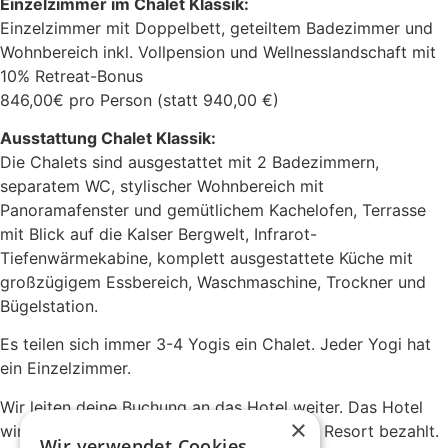
Einzelzimmer im Chalet Klassik:
Einzelzimmer mit Doppelbett, geteiltem Badezimmer und
Wohnbereich inkl. Vollpension und Wellnesslandschaft mit
10% Retreat-Bonus
846,00€ pro Person (statt 940,00 €)
Ausstattung Chalet Klassik:
Die Chalets sind ausgestattet mit 2 Badezimmern,
separatem WC, stylischer Wohnbereich mit
Panoramafenster und gemütlichem Kachelofen, Terrasse
mit Blick auf die Kalser Bergwelt, Infrarot-
Tiefenwärmekabine, komplett ausgestattete Küche mit
großzügigem Essbereich, Waschmaschine, Trockner und
Bügelstation.
Es teilen sich immer 3-4 Yogis ein Chalet. Jeder Yogi hat
ein Einzelzimmer.
Wir leiten deine Buchung an das Hotel weiter. Das Hotel
×
wird direkt vor Ort im Gradonna Mountain Resort bezahlt.
Wir verwendet Cookies.