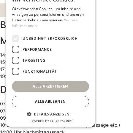
Wir verwenden Cookies, um Inhalte und
BOOK NOW
Anzeigen zu personalisieren und unseren
Datenverkehr zu analysieren.
Weitere
Beispiel Programm
Informationen
MITTWOCH
UNBEDINGT ERFORDERLICH
PERFORMANCE
14:30 Uhr Check-In
TARGETING
15:00 Uhr Begrüßungsgetränk
17:30 Uhr Welcome Circle
FUNKTIONALITÄT
19:00 Uhr 5-Gänge Gourmetmenü
ALLE AKZEPTIEREN
DONNERSTAG
ALLE ABLEHNEN
07:00 Uhr Silent Tea-Time
07:30 Uhr Yoga & Meditation
DETAILS ANZEIGEN
09:30 Uhr Frühstück
POWERED BY COOKIESCRIPT
10:30 Uhr Freizeit (Skifahren, Wellness, Massage etc.)
14:00 Uhr Nachmittagssnack